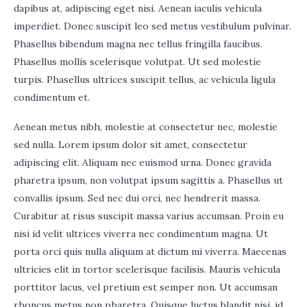
dapibus at, adipiscing eget nisi. Aenean iaculis vehicula
imperdiet. Donec suscipit leo sed metus vestibulum pulvinar.
Phasellus bibendum magna nec tellus fringilla faucibus.
Phasellus mollis scelerisque volutpat. Ut sed molestie
turpis. Phasellus ultrices suscipit tellus, ac vehicula ligula
condimentum et.
Aenean metus nibh, molestie at consectetur nec, molestie
sed nulla. Lorem ipsum dolor sit amet, consectetur
adipiscing elit. Aliquam nec euismod urna. Donec gravida
pharetra ipsum, non volutpat ipsum sagittis a. Phasellus ut
convallis ipsum. Sed nec dui orci, nec hendrerit massa.
Curabitur at risus suscipit massa varius accumsan. Proin eu
nisi id velit ultrices viverra nec condimentum magna. Ut
porta orci quis nulla aliquam at dictum mi viverra. Maecenas
ultricies elit in tortor scelerisque facilisis. Mauris vehicula
porttitor lacus, vel pretium est semper non. Ut accumsan
rhoncus metus non pharetra. Quisque luctus blandit nisi, id