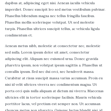
dapibus at, adipiscing eget nisi. Aenean iaculis vehicula
imperdiet. Donec suscipit leo sed metus vestibulum pulvinar.
Phasellus bibendum magna nec tellus fringilla faucibus.
Phasellus mollis scelerisque volutpat. Ut sed molestie
turpis. Phasellus ultrices suscipit tellus, ac vehicula ligula
condimentum et.
Aenean metus nibh, molestie at consectetur nec, molestie
sed nulla. Lorem ipsum dolor sit amet, consectetur
adipiscing elit. Aliquam nec euismod urna. Donec gravida
pharetra ipsum, non volutpat ipsum sagittis a. Phasellus ut
convallis ipsum. Sed nec dui orci, nec hendrerit massa.
Curabitur at risus suscipit massa varius accumsan. Proin eu
nisi id velit ultrices viverra nec condimentum magna. Ut
porta orci quis nulla aliquam at dictum mi viverra. Maecenas
ultricies elit in tortor scelerisque facilisis. Mauris vehicula
porttitor lacus, vel pretium est semper non. Ut accumsan
rhoncus metus non pharetra. Quisque luctus blandit nisi, id